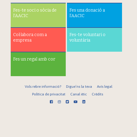
Fes-te soci o sòcia de
Fes una donació a
l’AACIC
l’AACIC
Col·labora com a
Fes-te voluntari o
empresa
voluntària
Fes un regal amb cor
Vols rebre informació?
Digue’ns la teva
Avís legal
Política de privacitat
Canal ètic
Crèdits