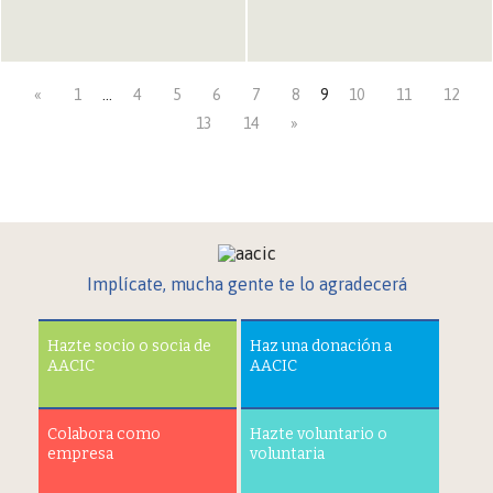
«
1
…
4
5
6
7
8
9
10
11
12
13
14
»
Implícate, mucha gente te lo agradecerá
Hazte socio o socia de
Haz una donación a
AACIC
AACIC
Colabora como
Hazte voluntario o
empresa
voluntaria