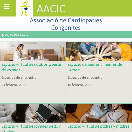
AACIC
Associació de Cardiopaties
Congènites
projectesaacic
Espacio virtual de adultos a partir
Espacio de padres y madres de
de 25 años
Girona
Espacios de encuentro.
Espacios de encuentro.
23 febrero, 2022
18 febrero, 2022
Espacio virtual de jóvenes de 15 a
Espacio virtual de padres y madres
25 años