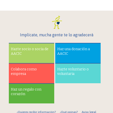
Implícate, mucha gente te lo agradecerá
Hazte socio o socia de
Haz una donación a
AACIC
AACIC
Colabora como
Hazte voluntario o
empresa
voluntaria
Haz un regalo con
corazón
¿Quieres recibir información?
¿Qué opinas?
Aviso legal