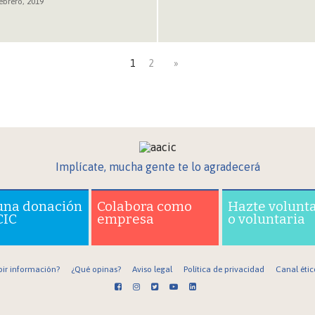
ebrero, 2019
1
2
»
Implícate, mucha gente te lo agradecerá
una donación
Colabora como
Hazte volunt
CIC
empresa
o voluntaria
bir información?
¿Qué opinas?
Aviso legal
Política de privacidad
Canal étic