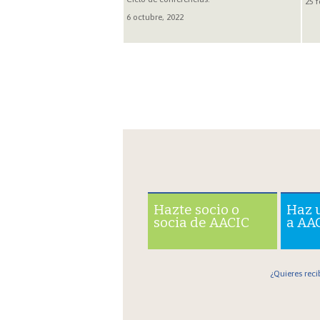
25 f
6 octubre, 2022
Hazte socio o
Haz 
socia de AACIC
a AA
¿Quieres reci