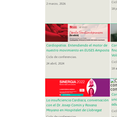
Cic
2 marzo, 2026
18 j
Cardiopatías. Entendiendo el motor de
Con
nuestro movimiento en EUSES Amposta
fin
Vol
Ciclo de conferencias.
Cic
24 abril, 2024
18 a
Con
una
La insuficiencia Cardíaca, conversación
adu
con el Dr. Josep Comín y Rosana
Moyano en Hospitalet de Llobregat
Cic
Ciclo de conferencias.