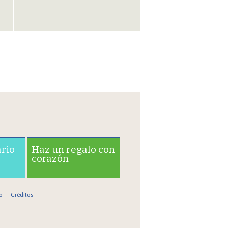
ario
Haz un regalo con
corazón
o
Créditos