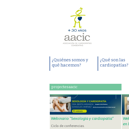
¿Quiénes somos y
¿Qué son las
qué hacemos?
cardiopatías?
projectesaacic
Webinario “Sexología y cardiopatía”
Web
en 
Ciclo de conferencias.