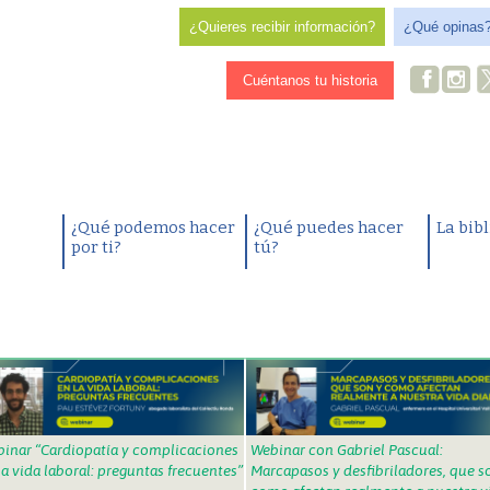
¿Quieres recibir información?
¿Qué opinas
Cuéntanos tu historia
¿Qué podemos hacer
¿Qué puedes hacer
La bib
por ti?
tú?
inar “Cardiopatía y complicaciones
Webinar con Gabriel Pascual:
la vida laboral: preguntas frecuentes”
Marcapasos y desfibriladores, que s