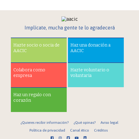
Implícate, mucha gente te lo agradecerá
Hazte socio o socia de
Haz una donación a
AACIC
AACIC
Colabora como
Hazte voluntario o
empresa
voluntaria
Haz un regalo con
corazón
¿Quieres recibir información?
¿Qué opinas?
Aviso legal
Política de privacidad
Canal ético
Créditos