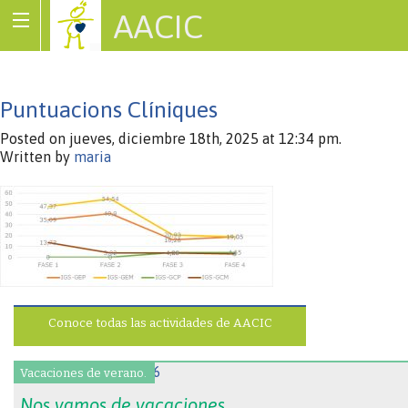
AACIC
Associació de Cardiopaties Congènites
Puntuacions Clíniques
Posted on jueves, diciembre 18th, 2025 at 12:34 pm.
Written by
maria
Conoce todas las actividades de AACIC
Vacaciones de verano.
Nos vamos de vacaciones