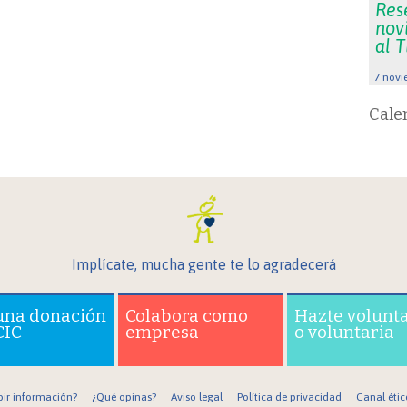
Res
nov
al 
7 novi
Cale
Implícate, mucha gente te lo agradecerá
una donación
Colabora como
Hazte volunt
CIC
empresa
o voluntaria
bir información?
¿Qué opinas?
Aviso legal
Política de privacidad
Canal étic