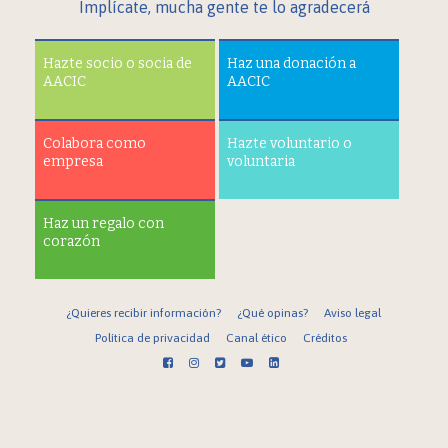
Implícate, mucha gente te lo agradecerá
Hazte socio o socia de
Haz una donación a
AACIC
AACIC
Colabora como
Hazte voluntario o
empresa
voluntaria
Haz un regalo con
corazón
¿Quieres recibir información?
¿Qué opinas?
Aviso legal
Política de privacidad
Canal ético
Créditos