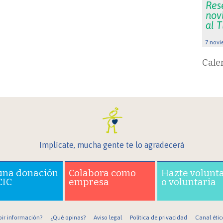
Res
nov
al 
7 novi
Cale
Implícate, mucha gente te lo agradecerá
una donación
Colabora como
Hazte volunt
CIC
empresa
o voluntaria
bir información?
¿Qué opinas?
Aviso legal
Política de privacidad
Canal étic