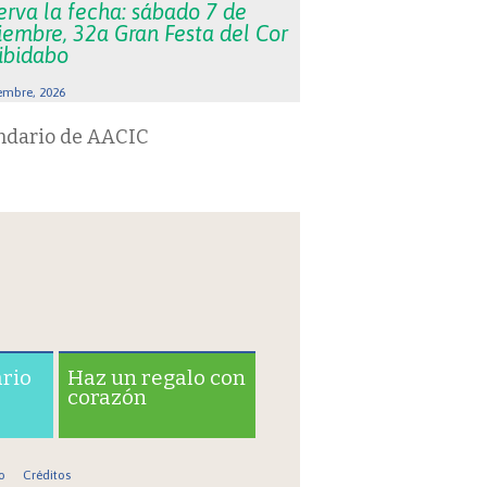
erva la fecha: sábado 7 de
iembre, 32a Gran Festa del Cor
Tibidabo
embre, 2026
ndario de AACIC
ario
Haz un regalo con
corazón
o
Créditos