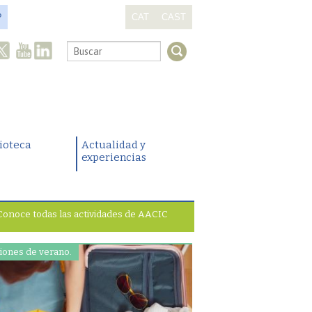
?
CAT
CAST
.
lioteca
Actualidad y
experiencias
Conoce todas las actividades de AACIC
iones de verano.