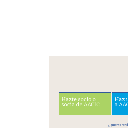
Hazte socio o
Haz 
socia de AACIC
a AA
¿Quieres reci