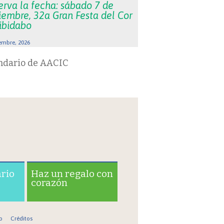
erva la fecha: sábado 7 de
iembre, 32a Gran Festa del Cor
Tibidabo
embre, 2026
ndario de AACIC
ario
Haz un regalo con
corazón
o
Créditos