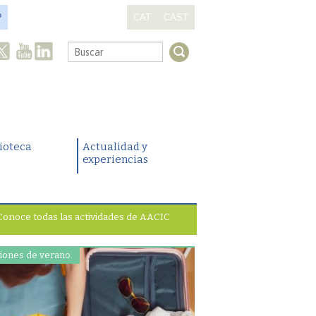
?
CAT
CAST
.
lioteca
Actualidad y
experiencias
Conoce todas las actividades de AACIC
iones de verano.