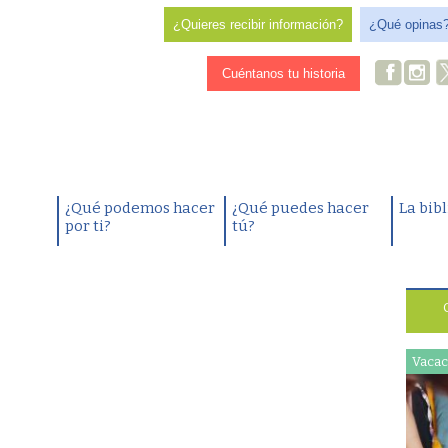
¿Quieres recibir información?
¿Qué opinas
Cuéntanos tu historia
¿Qué podemos hacer
¿Qué puedes hacer
La bib
por ti?
tú?
Vacac