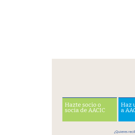
Hazte socio o
Haz 
socia de AACIC
a AA
¿Quieres reci