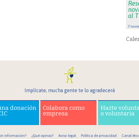
Res
nov
al 
7 novi
Cale
Implícate, mucha gente te lo agradecerá
una donación
Colabora como
Hazte volunt
CIC
empresa
o voluntaria
bir información?
¿Qué opinas?
Aviso legal
Política de privacidad
Canal étic