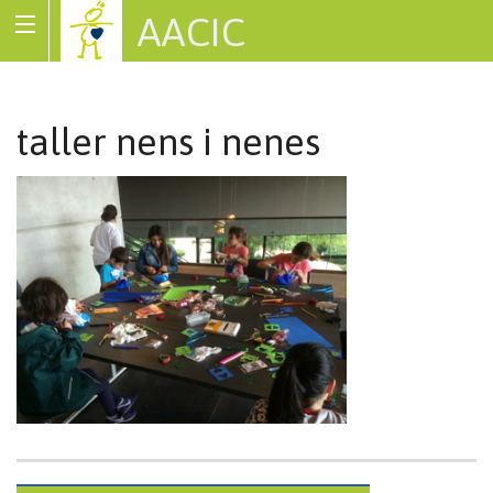
AACIC
Associació de Cardiopaties Congènites
taller nens i nenes