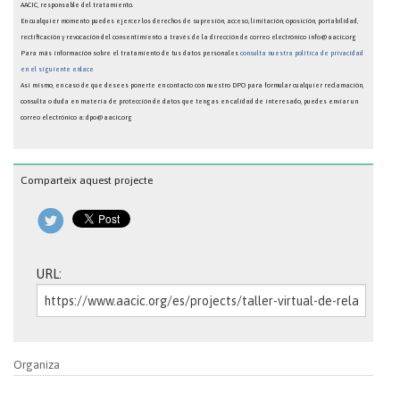
AACIC, responsable del tratamiento.
En cualquier momento puedes ejercer los derechos de supresión, acceso, limitación, oposición, portabilidad,
rectificación y revocación del consentimiento a través de la dirección de correo electrónico info@aacic.org
Para más información sobre el tratamiento de tus datos personales
consulta nuestra política de privacidad
en el siguiente enlace
Así mismo, en caso de que desees ponerte en contacto con nuestro DPO para formular cualquier reclamación,
consulta o duda en materia de protección de datos que tengas en calidad de interesado, puedes enviar un
correo electrónico a: dpo@aacic.org
Comparteix aquest projecte
URL:
Organiza