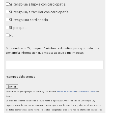
Sí, tengo un/a hijo/a con cardiopatía
Sí, tengo un/a familiar con cardiopatía
Sí, tengo una cardiopatía
Sí, porque...
No
Si has indicado "Sí, porque..."cuéntanos el motivo para que podamos
enviarte la información que más se adecue a tus intereses
*campos obligatorios
Este sitio está protegido por reCAPTCHA y se aplican la
política de privacidad
y
términos del servicio
de
Google.
De conformidad con lo establecido al Reglamento Europeo 2016/679 del Parlamento Europeo y la Ley
Orgánica 3/2018 de Protección de Datos Personales y Garantía de Derechos Digitales, te informamos que
los datos incorporados en este formulario quedan incorporadas a los sistemas de información propiedad de