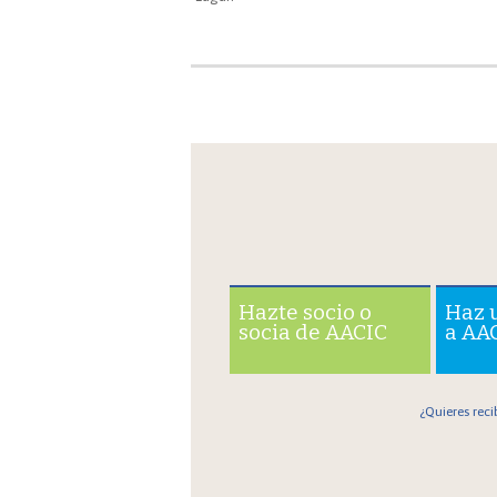
Hazte socio o
Haz 
socia de AACIC
a AA
¿Quieres reci