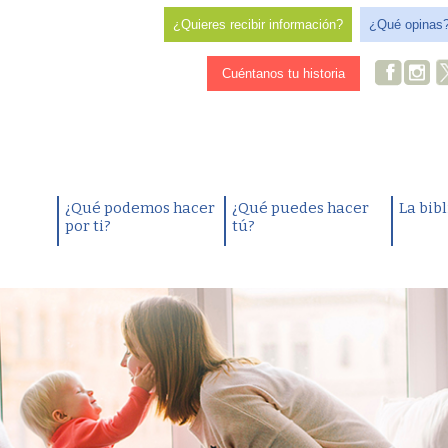
¿Quieres recibir información?
¿Qué opinas
Cuéntanos tu historia
¿Qué podemos hacer
¿Qué puedes hacer
La bib
por ti?
tú?