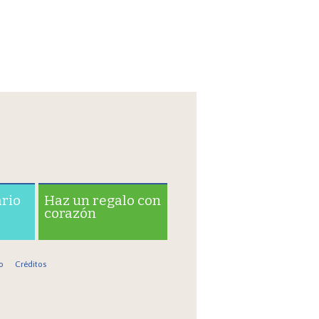
ario
Haz un regalo con
corazón
o
Créditos