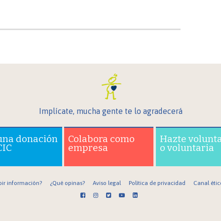
Implícate, mucha gente te lo agradecerá
una donación
Colabora como
Hazte volunt
CIC
empresa
o voluntaria
bir información?
¿Qué opinas?
Aviso legal
Política de privacidad
Canal étic