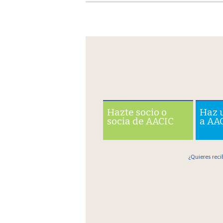
Hazte socio o
Haz 
socia de AACIC
a AA
¿Quieres reci