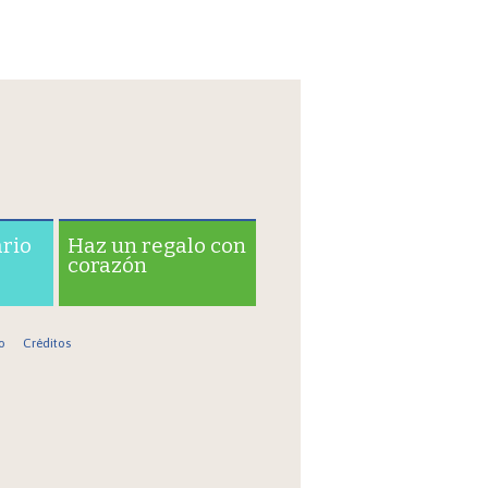
ario
Haz un regalo con
corazón
o
Créditos