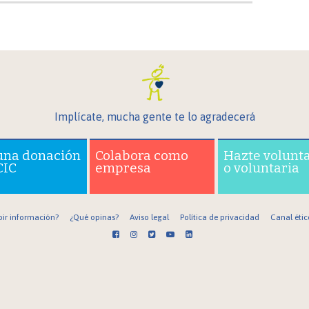
Implícate, mucha gente te lo agradecerá
una donación
Colabora como
Hazte volunt
CIC
empresa
o voluntaria
bir información?
¿Qué opinas?
Aviso legal
Política de privacidad
Canal étic