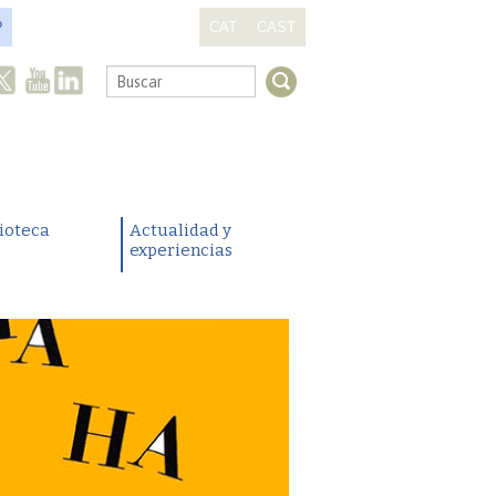
?
CAT
CAST
.
lioteca
Actualidad y
experiencias