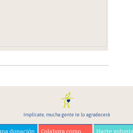
Implícate, mucha gente te lo agradecerá
una donación
Colabora como
Hazte volunt