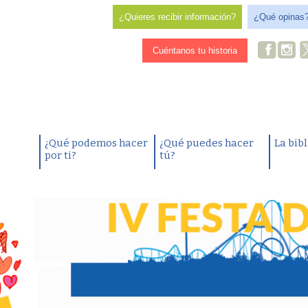
¿Quieres recibir información?
¿Qué opinas
Cuéntanos tu historia
¿Qué podemos hacer
¿Qué puedes hacer
La bib
por ti?
tú?