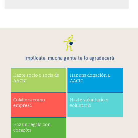
Implícate, mucha gente te lo agradecerá
Hazte socio o socia de
Haz una donación a
AACIC
AACIC
Colabora como
Hazte voluntario o
empresa
voluntaria
Haz un regalo con
corazón