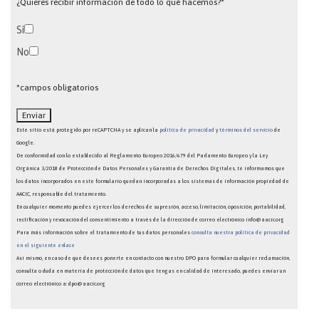
¿Quieres recibir información de todo lo qué hacemos?*
Sí
No
*campos obligatorios
Este sitio está protegido por reCAPTCHA y se aplican la
política de privacidad
y
términos del servicio
de
Google.
De conformidad con lo establecido al Reglamento Europeo 2016/679 del Parlamento Europeo y la Ley
Orgánica 3/2018 de Protección de Datos Personales y Garantía de Derechos Digitales, te informamos que
los datos incorporados en este formulario quedan incorporadas a los sistemas de información propiedad de
AACIC, responsable del tratamiento.
En cualquier momento puedes ejercer los derechos de supresión, acceso, limitación, oposición, portabilidad,
rectificación y revocación del consentimiento a través de la dirección de correo electrónico info@aacic.org
Para más información sobre el tratamiento de tus datos personales
consulta nuestra política de privacidad
en el siguiente enlace
Así mismo, en caso de que desees ponerte en contacto con nuestro DPO para formular cualquier reclamación,
consulta o duda en materia de protección de datos que tengas en calidad de interesado, puedes enviar un
correo electrónico a: dpo@aacic.org