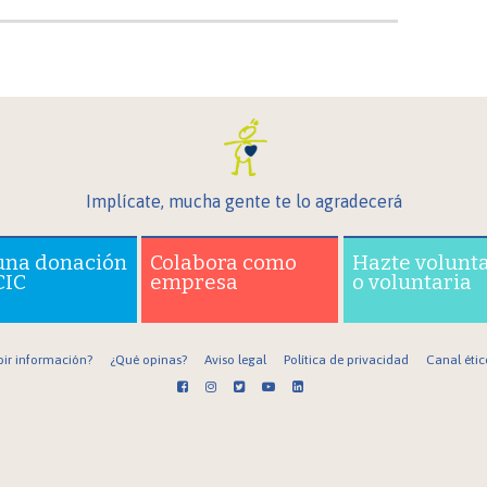
Implícate, mucha gente te lo agradecerá
una donación
Colabora como
Hazte volunt
CIC
empresa
o voluntaria
bir información?
¿Qué opinas?
Aviso legal
Política de privacidad
Canal étic