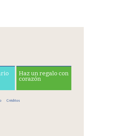
ario
Haz un regalo con
corazón
o
Créditos