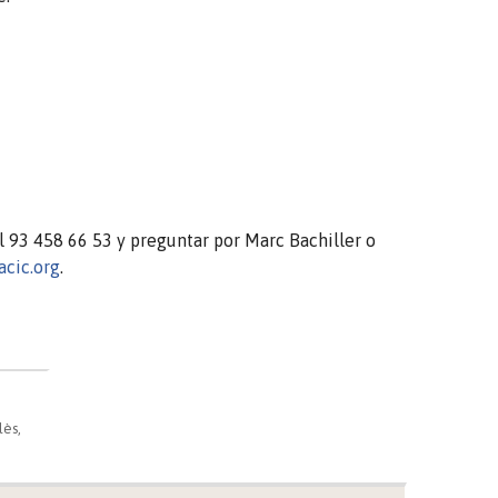
 93 458 66 53 y preguntar por Marc Bachiller o
cic.org
.
lès,