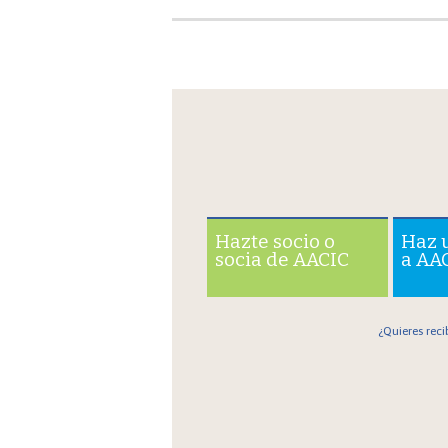
Hazte socio o
Haz 
socia de AACIC
a AA
¿Quieres reci