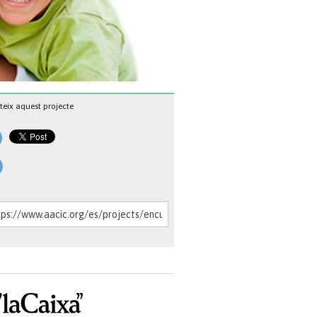
eix aquest projecte
:
a