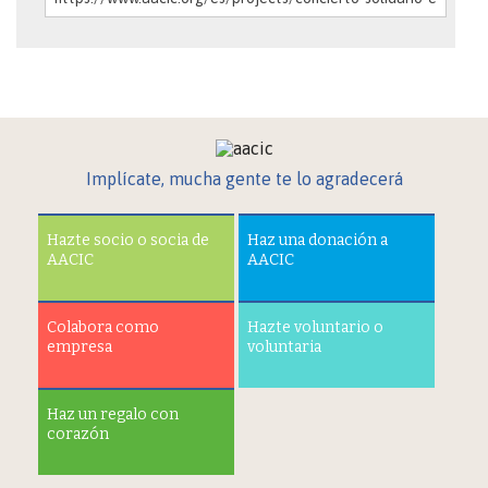
Implícate, mucha gente te lo agradecerá
Hazte socio o socia de
Haz una donación a
AACIC
AACIC
Colabora como
Hazte voluntario o
empresa
voluntaria
Haz un regalo con
corazón