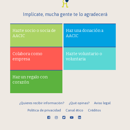
Implícate, mucha gente te lo agradecerá
Hazte socio o socia de
Haz una donación a
AACIC
AACIC
Colabora como
Hazte voluntario o
empresa
voluntaria
Haz un regalo con
corazón
¿Quieres recibir información?
¿Qué opinas?
Aviso legal
Política de privacidad
Canal ético
Créditos