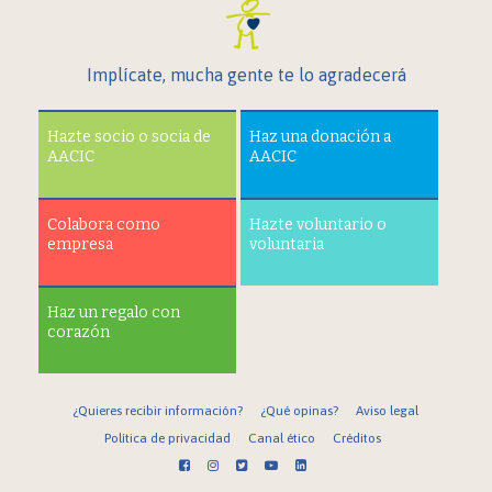
Implícate, mucha gente te lo agradecerá
Hazte socio o socia de
Haz una donación a
AACIC
AACIC
Colabora como
Hazte voluntario o
empresa
voluntaria
Haz un regalo con
corazón
¿Quieres recibir información?
¿Qué opinas?
Aviso legal
Política de privacidad
Canal ético
Créditos