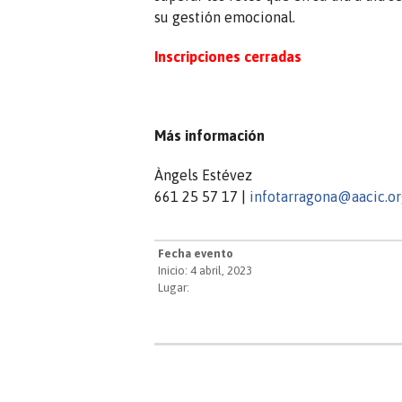
su gestión emocional.
Inscripciones cerradas
Más información
Àngels Estévez
661 25 57 17 |
infotarragona@aacic.o
Fecha evento
Inicio: 4 abril, 2023
Lugar: