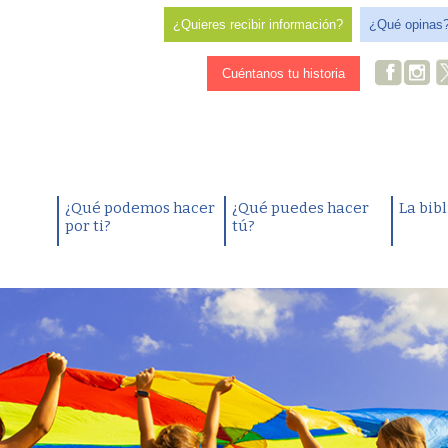
¿Quieres recibir información?
¿Qué opinas
Cuéntanos tu historia
¿Qué podemos hacer
¿Qué puedes hacer
La bib
por ti?
tú?