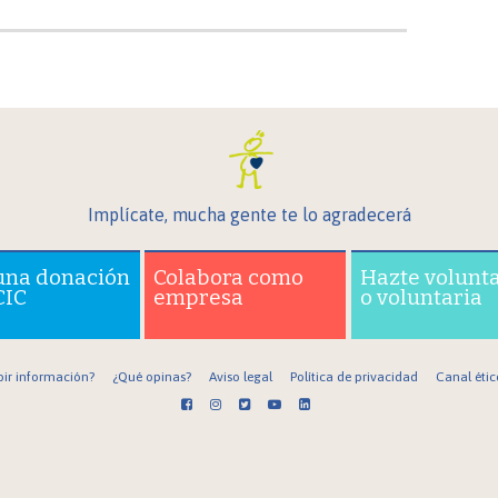
Implícate, mucha gente te lo agradecerá
una donación
Colabora como
Hazte volunt
CIC
empresa
o voluntaria
bir información?
¿Qué opinas?
Aviso legal
Política de privacidad
Canal étic