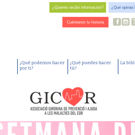
¿Quieres recibir información?
¿Qué opinas
Cuéntanos tu historia
¿Qué podemos hacer
¿Qué puedes hacer
La bib
por ti?
tú?