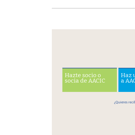
Hazte socio o
Haz 
socia de AACIC
a AA
¿Quieres reci