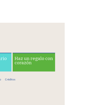
ario
Haz un regalo con
corazón
o
Créditos