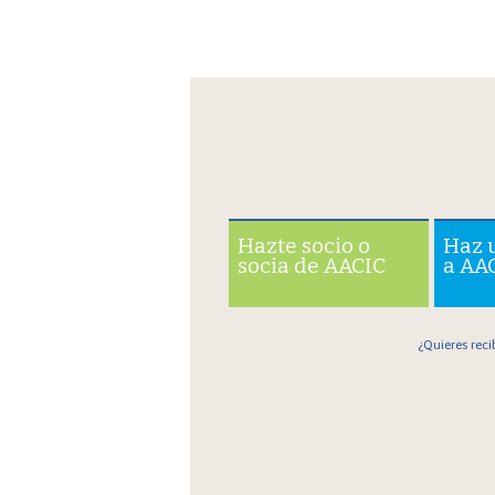
Hazte socio o
Haz 
socia de AACIC
a AA
¿Quieres reci