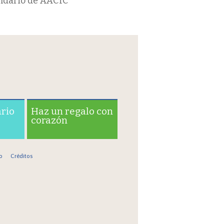
ndario de AACIC
ario
Haz un regalo con
corazón
o
Créditos