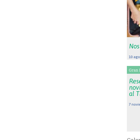
Nos
10 ago
Gran 
Res
nov
al 
7 novi