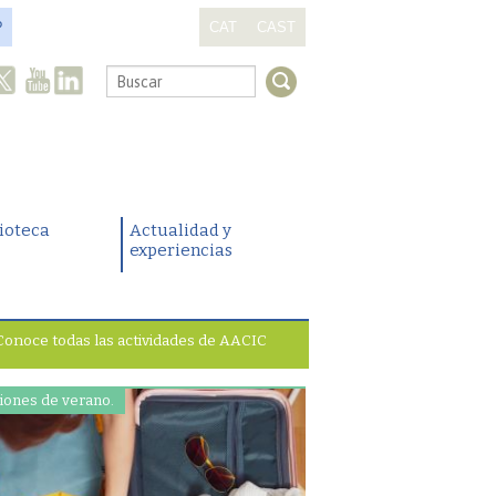
?
CAT
CAST
.
lioteca
Actualidad y
experiencias
Conoce todas las actividades de AACIC
iones de verano.