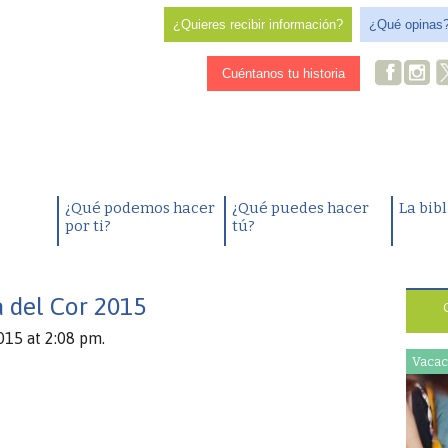
¿Quieres recibir información?
¿Qué opinas
Cuéntanos tu historia
¿Qué podemos hacer
¿Qué puedes hacer
La bib
por ti?
tú?
a del Cor 2015
015 at 2:08 pm.
Vacac