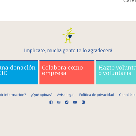
Cale
Implícate, mucha gente te lo agradecerá
una donación
Colabora como
Hazte volunt
CIC
empresa
o voluntaria
bir información?
¿Qué opinas?
Aviso legal
Política de privacidad
Canal étic