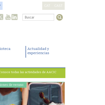
?
CAT
CAST
.
lioteca
Actualidad y
experiencias
Conoce todas las actividades de AACIC
iones de verano.