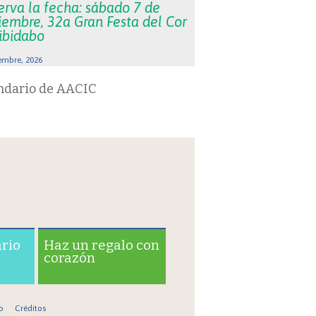
erva la fecha: sábado 7 de
iembre, 32a Gran Festa del Cor
Tibidabo
embre, 2026
ndario de AACIC
ario
Haz un regalo con
corazón
o
Créditos