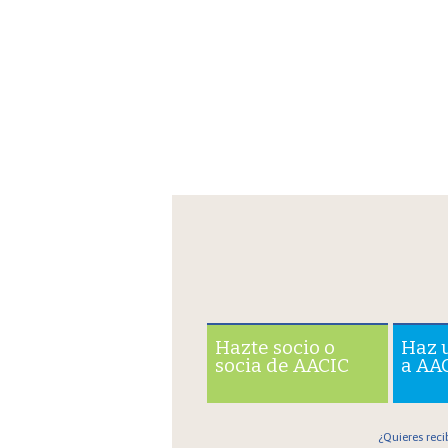
Hazte socio o
Haz 
socia de AACIC
a AA
¿Quieres reci