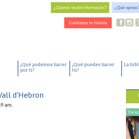
¿Quieres recibir información?
¿Qué opinas
Cuéntanos tu historia
¿Qué podemos hacer
¿Qué puedes hacer
La bib
por ti?
tú?
Vall d’Hebron
59 am.
Vacac