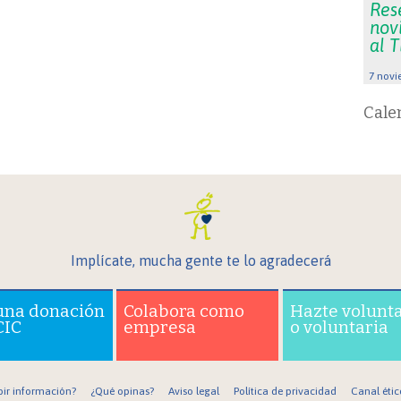
Res
nov
al 
7 novi
Cale
Implícate, mucha gente te lo agradecerá
una donación
Colabora como
Hazte volunt
CIC
empresa
o voluntaria
bir información?
¿Qué opinas?
Aviso legal
Política de privacidad
Canal étic