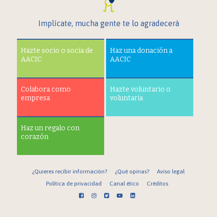
Implícate, mucha gente te lo agradecerá
Hazte socio o socia de
Haz una donación a
AACIC
AACIC
Colabora como
Hazte voluntario o
empresa
voluntaria
Haz un regalo con
corazón
¿Quieres recibir información?
¿Qué opinas?
Aviso legal
Política de privacidad
Canal ético
Créditos