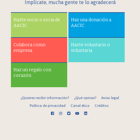
Implícate, mucha gente te lo agradecerá
Hazte socio o socia de
Haz una donación a
AACIC
AACIC
Colabora como
Hazte voluntario o
empresa
voluntaria
Haz un regalo con
corazón
¿Quieres recibir información?
¿Qué opinas?
Aviso legal
Política de privacidad
Canal ético
Créditos