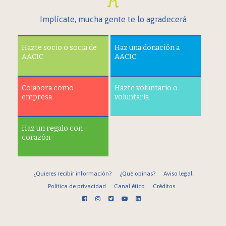
Implícate, mucha gente te lo agradecerá
Hazte socio o socia de
Haz una donación a
AACIC
AACIC
Colabora como
Hazte voluntario o
empresa
voluntaria
Haz un regalo con
corazón
¿Quieres recibir información?
¿Qué opinas?
Aviso legal
Política de privacidad
Canal ético
Créditos