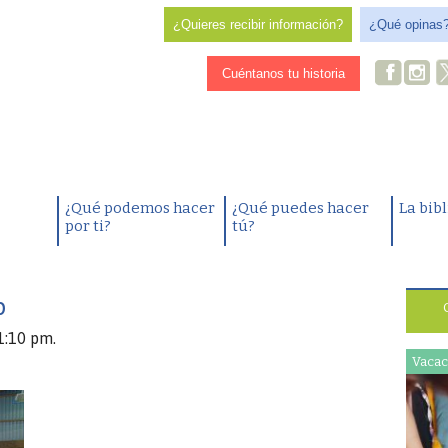
¿Quieres recibir información?
¿Qué opinas
Cuéntanos tu historia
¿Qué podemos hacer
¿Qué puedes hacer
La bib
por ti?
tú?
p
1:10 pm.
Vacac