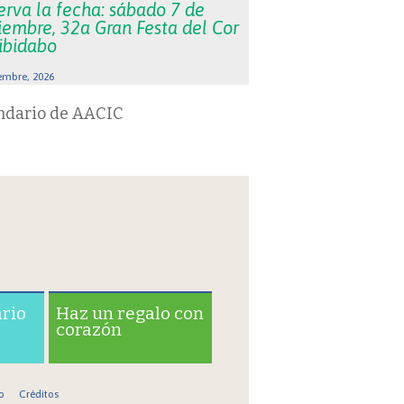
erva la fecha: sábado 7 de
iembre, 32a Gran Festa del Cor
Tibidabo
embre, 2026
ndario de AACIC
ario
Haz un regalo con
corazón
o
Créditos