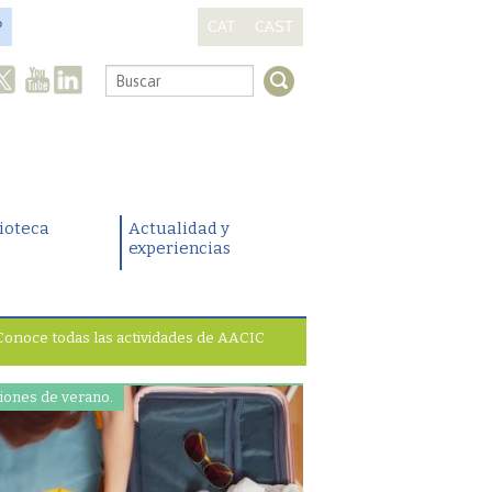
?
CAT
CAST
.
lioteca
Actualidad y
experiencias
Conoce todas las actividades de AACIC
iones de verano.