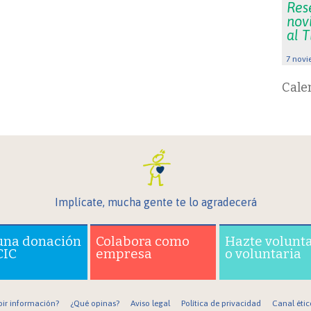
Res
nov
al 
7 novi
Cale
Implícate, mucha gente te lo agradecerá
una donación
Colabora como
Hazte volunt
CIC
empresa
o voluntaria
bir información?
¿Qué opinas?
Aviso legal
Política de privacidad
Canal étic