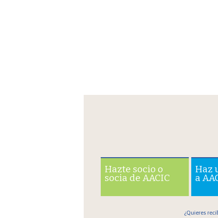
Hazte socio o
Haz 
socia de AACIC
a AA
¿Quieres reci