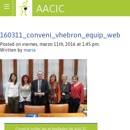
AACIC
Associació de Cardiopaties Congènites
160311_conveni_vhebron_equip_web
Posted on viernes, marzo 11th, 2016 at 1:45 pm.
Written by
maria
Conoce todas las actividades de AACIC