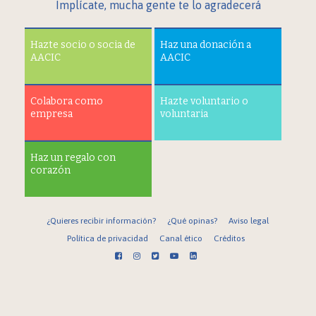
Implícate, mucha gente te lo agradecerá
Hazte socio o socia de
Haz una donación a
AACIC
AACIC
Colabora como
Hazte voluntario o
empresa
voluntaria
Haz un regalo con
corazón
¿Quieres recibir información?
¿Qué opinas?
Aviso legal
Política de privacidad
Canal ético
Créditos