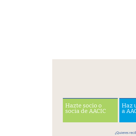
Hazte socio o
Haz 
socia de AACIC
a AA
¿Quieres reci