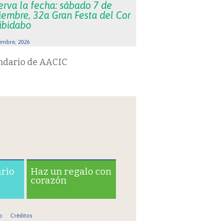
erva la fecha: sábado 7 de
iembre, 32a Gran Festa del Cor
Tibidabo
embre, 2026
ndario de AACIC
ario
Haz un regalo con
corazón
o
Créditos