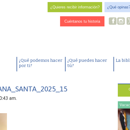
¿Quieres recibir información?
¿Qué opinas
Cuéntanos tu historia
¿Qué podemos hacer
¿Qué puedes hacer
La bib
por ti?
tú?
NA_SANTA_2025_15
10:43 am.
Vacac