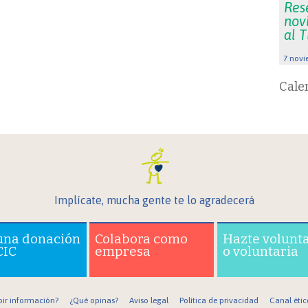
Res
nov
al 
7 novi
Cale
Implícate, mucha gente te lo agradecerá
una donación
Colabora como
Hazte volunt
CIC
empresa
o voluntaria
bir información?
¿Qué opinas?
Aviso legal
Política de privacidad
Canal étic