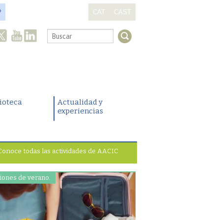
?
CAT
CAST
.
lioteca
Actualidad y
experiencias
Conoce todas las actividades de AACIC
iones de verano.