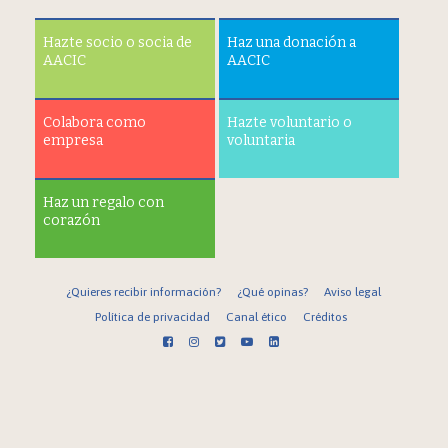
Hazte socio o socia de
Haz una donación a
AACIC
AACIC
Colabora como
Hazte voluntario o
empresa
voluntaria
Haz un regalo con
corazón
¿Quieres recibir información?
¿Qué opinas?
Aviso legal
Política de privacidad
Canal ético
Créditos