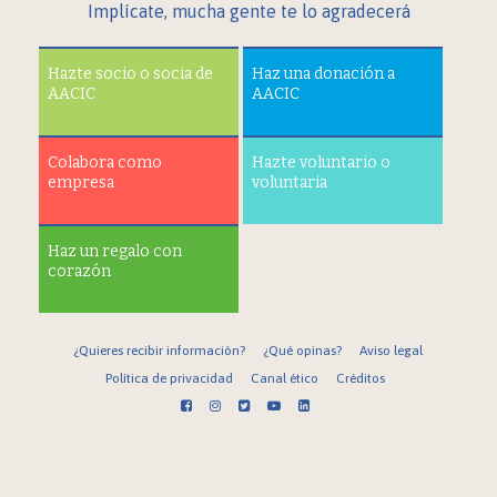
Implícate, mucha gente te lo agradecerá
Hazte socio o socia de
Haz una donación a
AACIC
AACIC
Colabora como
Hazte voluntario o
empresa
voluntaria
Haz un regalo con
corazón
¿Quieres recibir información?
¿Qué opinas?
Aviso legal
Política de privacidad
Canal ético
Créditos