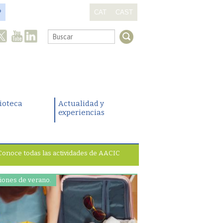
?
CAT
CAST
.
lioteca
Actualidad y
experiencias
Conoce todas las actividades de AACIC
iones de verano.