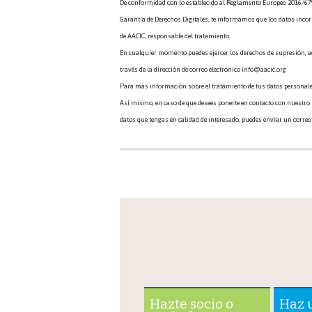
De conformidad con lo establecido al Reglamento Europeo 2016/679
Garantía de Derechos Digitales, te informamos que los datos inco
de AACIC, responsable del tratamiento.
En cualquier momento puedes ejercer los derechos de supresión, acc
través de la dirección de correo electrónico info@aacic.org
Para más información sobre el tratamiento de tus datos personal
Así mismo, en caso de que desees ponerte en contacto con nuestro
datos que tengas en calidad de interesado, puedes enviar un correo
Hazte socio o
Haz 