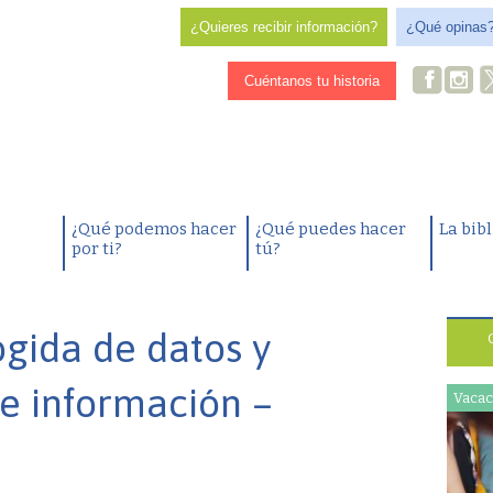
¿Quieres recibir información?
¿Qué opinas
Cuéntanos tu historia
¿Qué podemos hacer
¿Qué puedes hacer
La bib
por ti?
tú?
ogida de datos y
e información –
Vacac