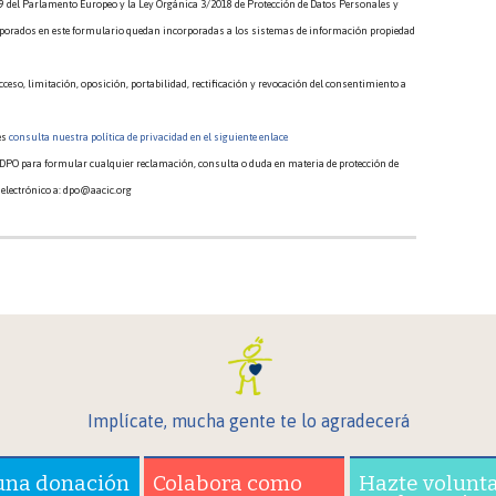
 del Parlamento Europeo y la Ley Orgánica 3/2018 de Protección de Datos Personales y
rporados en este formulario quedan incorporadas a los sistemas de información propiedad
eso, limitación, oposición, portabilidad, rectificación y revocación del consentimiento a
es
consulta nuestra política de privacidad en el siguiente enlace
 DPO para formular cualquier reclamación, consulta o duda en materia de protección de
 electrónico a: dpo@aacic.org
Implícate, mucha gente te lo agradecerá
una donación
Colabora como
Hazte volunt