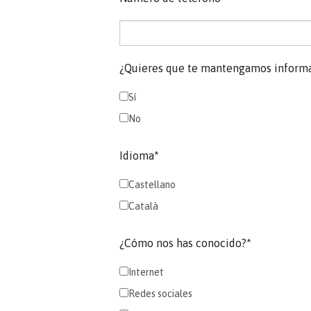
¿Quieres que te mantengamos informa
Sí
No
Idioma*
Castellano
Català
¿Cómo nos has conocido?*
Internet
Redes sociales