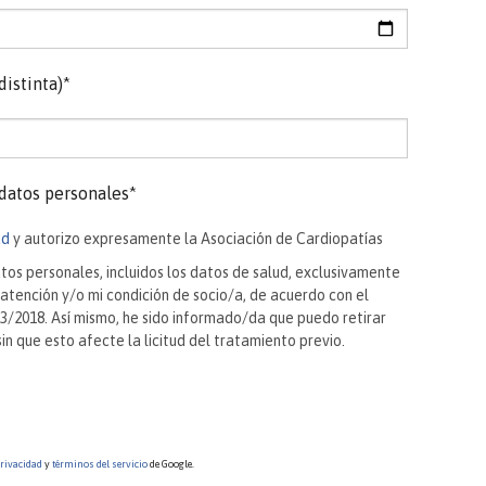
distinta)*
datos personales*
ad
y autorizo expresamente la Asociación de Cardiopatías
os personales, incluidos los datos de salud, exclusivamente
 atención y/o mi condición de socio/a, de acuerdo con el
3/2018. Así mismo, he sido informado/da que puedo retirar
n que esto afecte la licitud del tratamiento previo.
privacidad
y
términos del servicio
de Google.