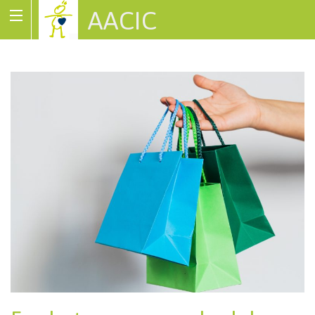
AACIC
Associació de Cardiopaties Congènites