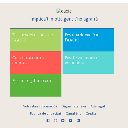
Implica’t, molta gent t’ho agrairà
Fes-te soci o sòcia de
Fes una donació a
l’AACIC
l’AACIC
Col·labora com a
Fes-te voluntari o
empresa
voluntària
Fes un regal amb cor
Vols rebre informació?
Digue’ns la teva
Avís legal
Política de privacitat
Canal ètic
Crèdits