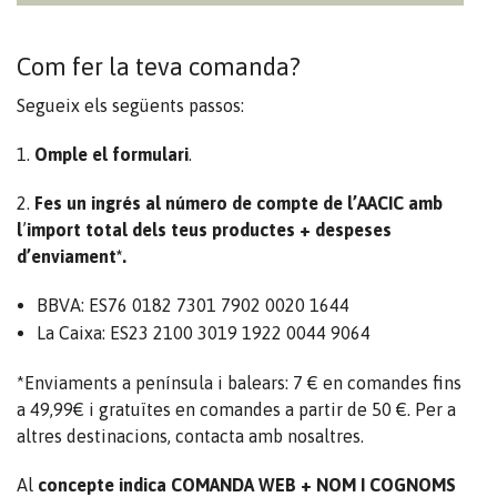
Com fer la teva comanda?
Segueix els següents passos:
1.
Omple el
formulari
.
2.
Fes un ingrés
al número de compte de l’AACIC amb
l
’
import total dels teus productes
+ despeses
d’enviament*.
BBVA: ES76 0182 7301 7902 0020 1644
La Caixa: ES23 2100 3019 1922 0044 9064
*Enviaments a península i balears: 7 € en comandes fins
a 49,99€ i gratuïtes en comandes a partir de 50 €. Per a
altres destinacions, contacta amb nosaltres.
Al
concepte
indica COMANDA WEB + NOM I COGNOMS