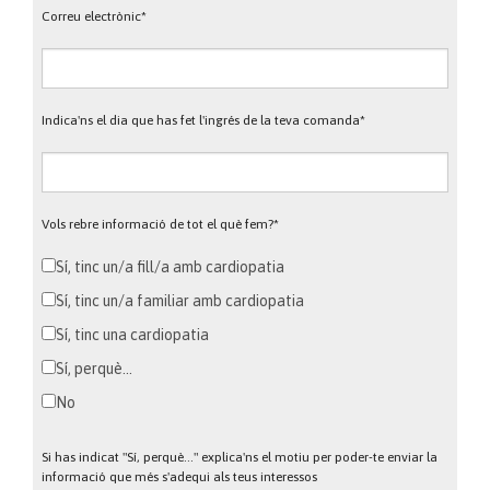
Correu electrònic*
Indica'ns el dia que has fet l'ingrés de la teva comanda*
Vols rebre informació de tot el què fem?*
Sí, tinc un/a fill/a amb cardiopatia
Sí, tinc un/a familiar amb cardiopatia
Sí, tinc una cardiopatia
Sí, perquè...
No
Si has indicat "Sí, perquè..." explica'ns el motiu per poder-te enviar la
informació que més s'adequi als teus interessos