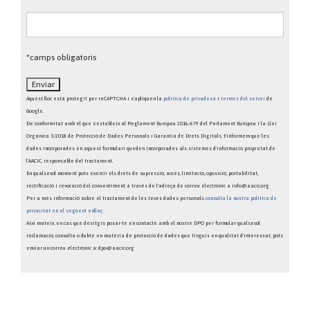
*camps obligatoris
Aquest lloc està protegit per reCAPTCHA i s'apliquen la
política de privadesa
i
termes del servei
de
Google.
De conformitat amb el que s'estableix al Reglament Europeu 2016/679 del Parlament Europeu i la Llei
Orgànica 3/2018 de Protecció de Dades Personals i Garantia de Drets Digitals, t'informem que les
dades incorporades en aquest formulari queden incorporades als sistemes d'informació propietat de
l'AACIC, responsable del tractament.
En qualsevol moment pots exercir els drets de supressió, accés, limitació, oposició, portabilitat,
rectificació i revocació del consentiment a través de l'adreça de correu electrònic a info@aacic.org
Per a més informació sobre el tractament de les teves dades personals
consulta la nostra política de
privacitat en el següent enllaç
Així mateix, en cas que desitgis posar-te en contacte amb el nostre DPO per formular qualsevol
reclamació, consulta o dubte en matèria de protecció de dades que tinguis en qualitat d'interessat, pots
enviar un correu electrònic a: dpo@aacic.org