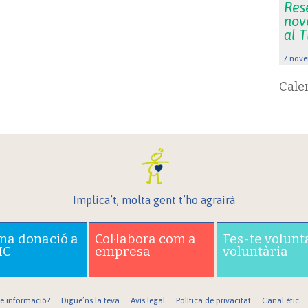
Rese
nov
al 
7 nove
Cale
Implica’t, molta gent t’ho agrairà
una donació a
Col·labora com a
Fes-te volunt
IC
empresa
voluntària
re informació?
Digue’ns la teva
Avís legal
Política de privacitat
Canal ètic