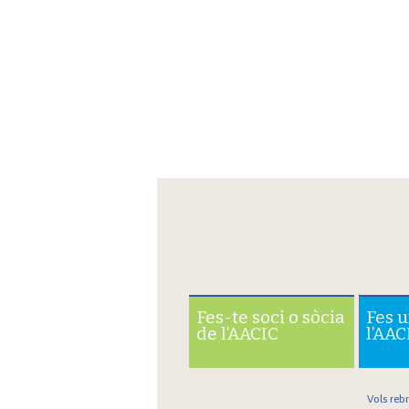
Fes-te soci o sòcia
Fes 
de l’AACIC
l’AAC
Vols reb