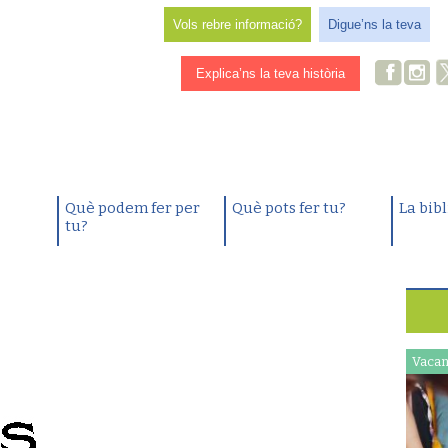
Vols rebre informació?
Digue’ns la teva
Explica’ns la teva història
Què podem fer per
Què pots fer tu?
La bib
tu?
Vacan