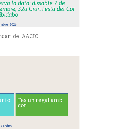
rva la data: dissabte 7 de
embre, 32a Gran Festa del Cor
Tibidabo
mbre, 2026
ndari de l’AACIC
ari o
Fes un regal amb
cor
Crèdits