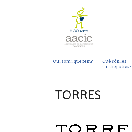
Qui som i què fem?
Què són les
cardiopaties?
TORRES