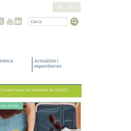
CAT
CAST
.
lioteca
Actualitat i
experiències
Coneix totes les activitats de l’AACIC
ces d'estiu.