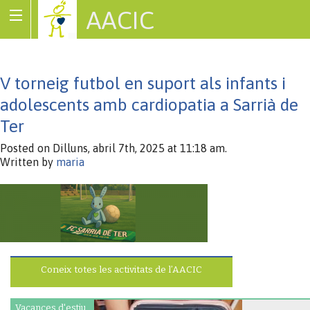
AACIC
Associació de Cardiopaties Congènites
V torneig futbol en suport als infants i
adolescents amb cardiopatia a Sarrià de
Ter
Posted on Dilluns, abril 7th, 2025 at 11:18 am.
Written by
maria
Coneix totes les activitats de l’AACIC
Vacances d'estiu.