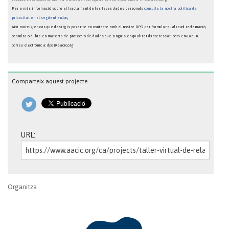
Per a més informació sobre el tractament de les teves dades personals
consulta la nostra política de
privacitat en el següent enllaç
Així mateix, en cas que desitgis posar-te en contacte amb el nostre DPO per formular qualsevol reclamació,
consulta o dubte en matèria de protecció de dades que tinguis en qualitat d'interessat, pots enviar un
correu electrònic a: dpo@aacic.org
Comparteix aquest projecte
URL:
Organitza