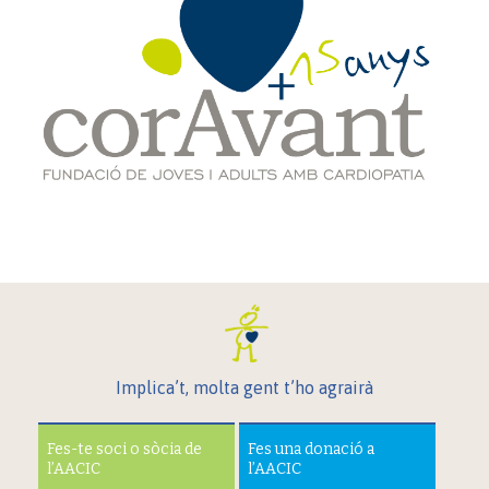
Implica’t, molta gent t’ho agrairà
Fes-te soci o sòcia de
Fes una donació a
l’AACIC
l’AACIC