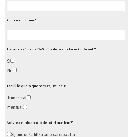
Correu electrònic*
Ets soci o sòcia de l'AACIC o de la Fundació CorAvant?*
Sí
No
Escull la quota que més s'ajusti a tu*
Trimestral
Mensual
Vols rebre informació de tot el què fem?*
Sí, tinc un/a fill/a amb cardiopatia