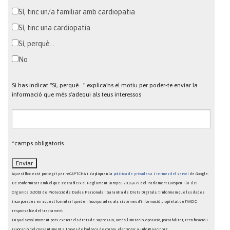
Sí, tinc un/a familiar amb cardiopatia
Sí, tinc una cardiopatia
Sí, perquè...
No
Si has indicat "Sí, perquè..." explica'ns el motiu per poder-te enviar la
informació que més s'adequi als teus interessos
*camps obligatoris
Aquest lloc està protegit per reCAPTCHA i s'apliquen la
política de privadesa
i
termes del servei
de Google.
De conformitat amb el que s'estableix al Reglament Europeu 2016/679 del Parlament Europeu i la Llei
Orgànica 3/2018 de Protecció de Dades Personals i Garantia de Drets Digitals, t'informem que les dades
incorporades en aquest formulari queden incorporades als sistemes d'informació propietat de l'AACIC,
responsable del tractament.
En qualsevol moment pots exercir els drets de supressió, accés, limitació, oposició, portabilitat, rectificació i
revocació del consentiment a través de l'adreça de correu electrònic a info@aacic.org