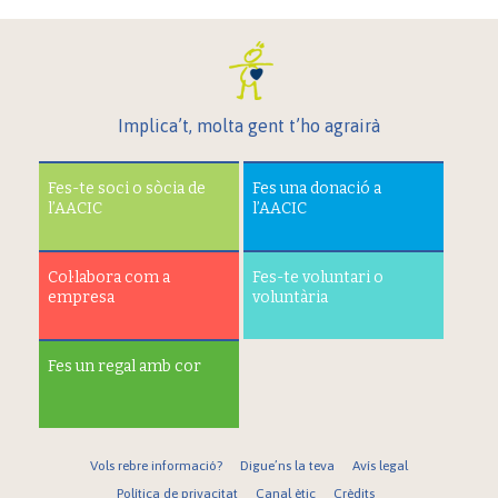
Implica’t, molta gent t’ho agrairà
Fes-te soci o sòcia de
Fes una donació a
l’AACIC
l’AACIC
Col·labora com a
Fes-te voluntari o
empresa
voluntària
Fes un regal amb cor
Vols rebre informació?
Digue’ns la teva
Avís legal
Política de privacitat
Canal ètic
Crèdits