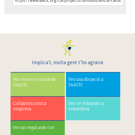
Implica’t, molta gent t’ho agrairà
Fes-te soci o sòcia de
Fes una donació a
l’AACIC
l’AACIC
Col·labora com a
Fes-te voluntari o
empresa
voluntària
Fes un regal amb cor