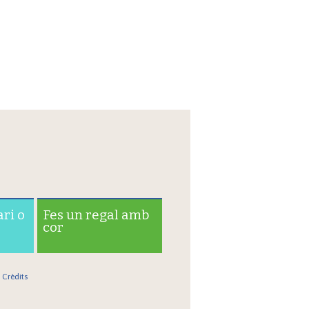
ari o
Fes un regal amb
cor
Crèdits