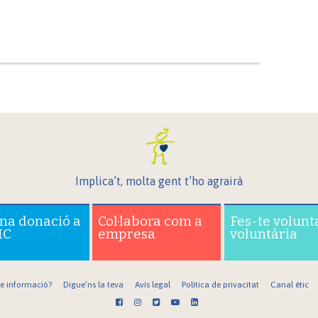
Implica’t, molta gent t’ho agrairà
una donació a
Col·labora com a
Fes-te volunt
IC
empresa
voluntària
re informació?
Digue’ns la teva
Avís legal
Política de privacitat
Canal ètic