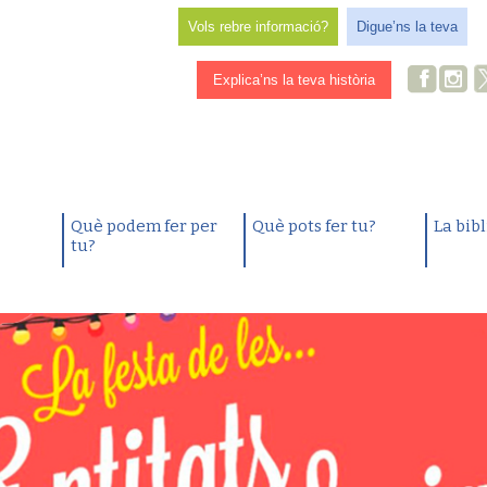
Vols rebre informació?
Digue’ns la teva
Explica’ns la teva història
Què podem fer per
Què pots fer tu?
La bib
tu?