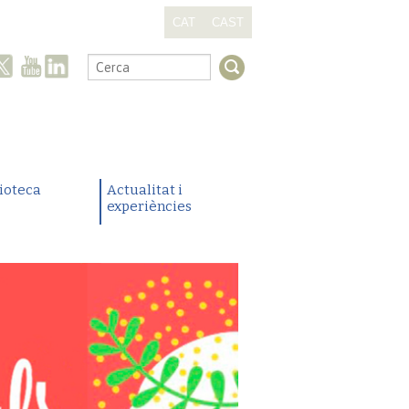
CAT
CAST
.
lioteca
Actualitat i
experiències