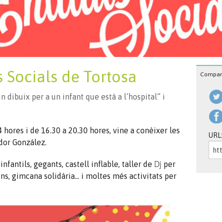
s Socials de Tortosa
Compart
n dibuix per a un infant que està a l’hospital” i
 hores i de 16.30 a 20.30 hores, vine a conèixer les
URL
odor González.
Dj
infantils, gegants, castell inflable, taller de
per
lins, gimcana solidària… i moltes més activitats per