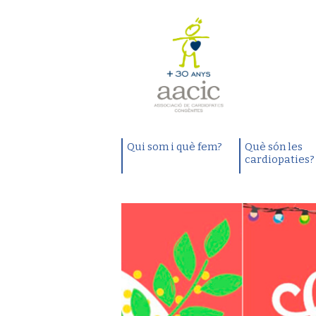
Qui som i què fem?
Què són les
cardiopaties?