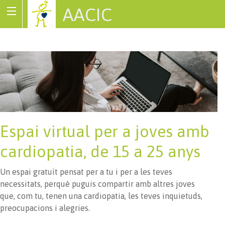
AACIC
Associació de Cardiopaties Congènites
Espai virtual per a joves amb
cardiopatia, de 15 a 25 anys
Un espai gratuït pensat per a tu i per a les teves
necessitats, perquè puguis compartir amb altres joves
que, com tu, tenen una cardiopatia, les teves inquietuds,
preocupacions i alegries.