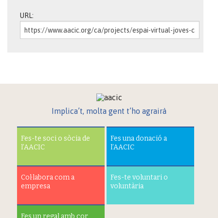
URL:
Implica’t, molta gent t’ho agrairà
Fes-te soci o sòcia de
Fes una donació a
l’AACIC
l’AACIC
Col·labora com a
Fes-te voluntari o
empresa
voluntària
Fes un regal amb cor