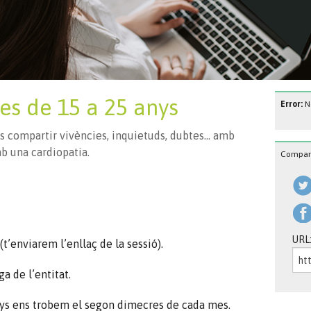
ves de 15 a 25 anys
Error:
No
is compartir vivències, inquietuds, dubtes… amb
b una cardiopatia.
Compart
URL
(t’enviarem l’enllaç de la sessió).
a de l’entitat.
anys ens trobem el segon dimecres de cada mes.