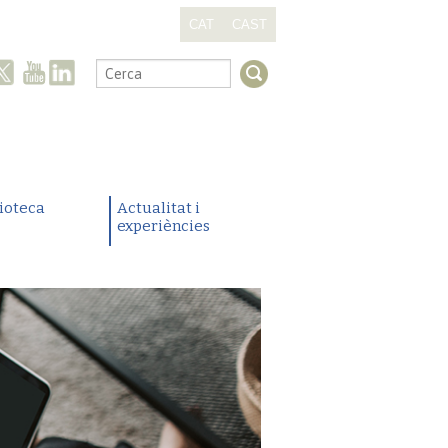
CAT
CAST
.
lioteca
Actualitat i
experiències