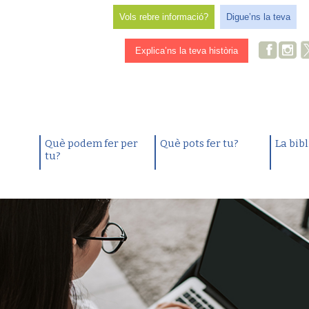
Vols rebre informació?
Digue’ns la teva
Explica’ns la teva història
Què podem fer per
Què pots fer tu?
La bib
tu?