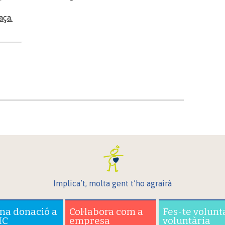
aça.
Implica’t, molta gent t’ho agrairà
una donació a
Col·labora com a
Fes-te volunt
IC
empresa
voluntària