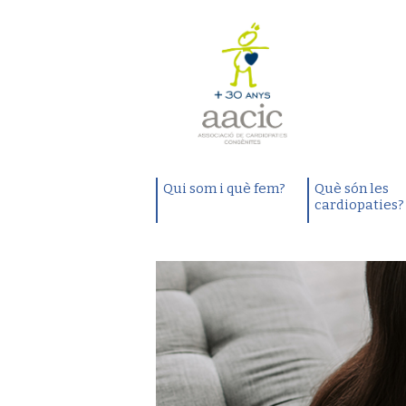
Qui som i què fem?
Què són les
cardiopaties?