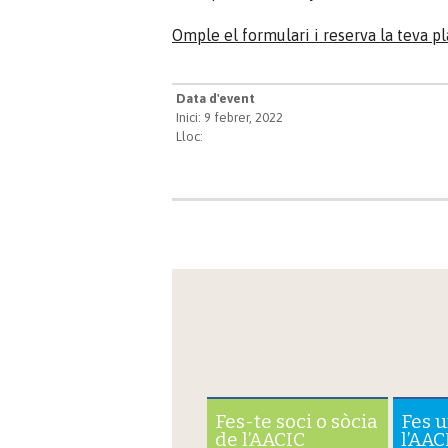
Omple el formulari i reserva la teva pl
Data d'event
Inici: 9 febrer, 2022
Lloc:
Fes-te soci o sòcia
Fes 
de l’AACIC
l’AAC