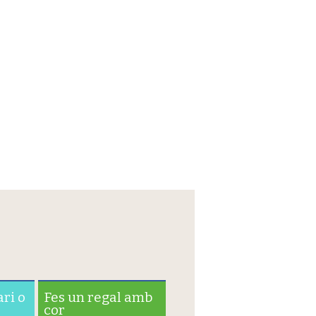
ari o
Fes un regal amb
cor