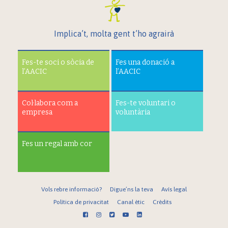
Implica’t, molta gent t’ho agrairà
Fes-te soci o sòcia de
Fes una donació a
l’AACIC
l’AACIC
Col·labora com a
Fes-te voluntari o
empresa
voluntària
Fes un regal amb cor
Vols rebre informació?
Digue’ns la teva
Avís legal
Política de privacitat
Canal ètic
Crèdits