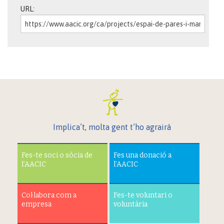
URL:
Implica’t, molta gent t’ho agrairà
Fes-te soci o sòcia de
Fes una donació a
l’AACIC
l’AACIC
Col·labora com a
Fes-te voluntari o
empresa
voluntària