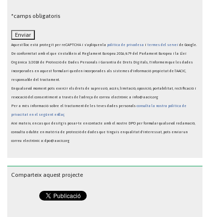
*camps obligatoris
Aquest lloc està protegit per reCAPTCHA i s'apliquen la
política de privadesa
i
termes del servei
de Google.
De conformitat amb el que s'estableix al Reglament Europeu 2016/679 del Parlament Europeu i la Llei
Orgànica 3/2018 de Protecció de Dades Personals i Garantia de Drets Digitals, t'informem que les dades
incorporades en aquest formulari queden incorporades als sistemes d'informació propietat de l'AACIC,
responsable del tractament.
En qualsevol moment pots exercir els drets de supressió, accés, limitació, oposició, portabilitat, rectificació i
revocació del consentiment a través de l'adreça de correu electrònic a info@aacic.org
Per a més informació sobre el tractament de les teves dades personals
consulta la nostra política de
privacitat en el següent enllaç
Així mateix, en cas que desitgis posar-te en contacte amb el nostre DPO per formular qualsevol reclamació,
consulta o dubte en matèria de protecció de dades que tinguis en qualitat d'interessat, pots enviar un
correu electrònic a: dpo@aacic.org
Comparteix aquest projecte