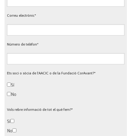
Correu electrònic*
Número de telèfon*
Ets soci o sòcia de l'AACIC o de la Fundació CorAvant?*
Sí
No
Vols rebre informació de tot el què fem?*
Sí
No