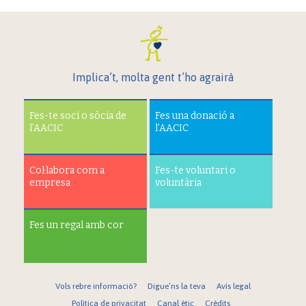
Implica’t, molta gent t’ho agrairà
Fes-te soci o sòcia de
Fes una donació a
l’AACIC
l’AACIC
Col·labora com a
Fes-te voluntari o
empresa
voluntària
Fes un regal amb cor
Vols rebre informació?
Digue’ns la teva
Avís legal
Política de privacitat
Canal ètic
Crèdits