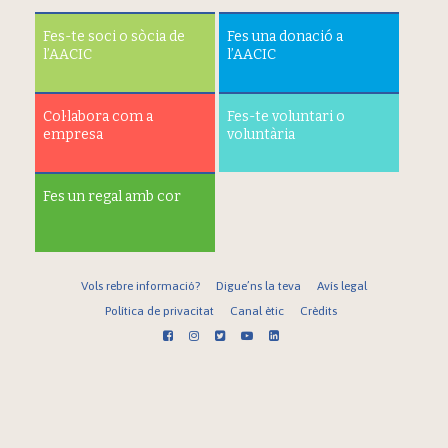
Fes-te soci o sòcia de
Fes una donació a
l’AACIC
l’AACIC
Col·labora com a
Fes-te voluntari o
empresa
voluntària
Fes un regal amb cor
Vols rebre informació?
Digue’ns la teva
Avís legal
Política de privacitat
Canal ètic
Crèdits