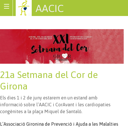
AACIC
Associació de Cardiopaties Congènites
21a Setmana del Cor de
Girona
Els dies 1 i 2 de juny estarem en un estand amb
informació sobre l’AACIC i CorAvant i les cardiopaties
congènites a la plaça Miquel de Santaló.
L’Associació Gironina de Prevenció i Ajuda a les Malalties