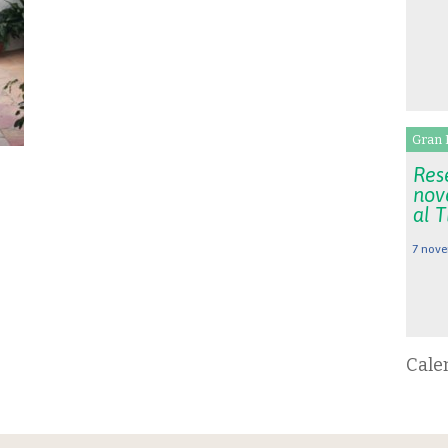
Gran 
Rese
nov
al 
7 nove
Cale