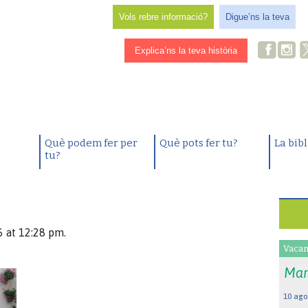
Vols rebre informació?
Digue’ns la teva
Explica’ns la teva història
Què podem fer per
Què pots fer tu?
La bib
tu?
 at 12:28 pm.
Vacan
Mar
10 ago