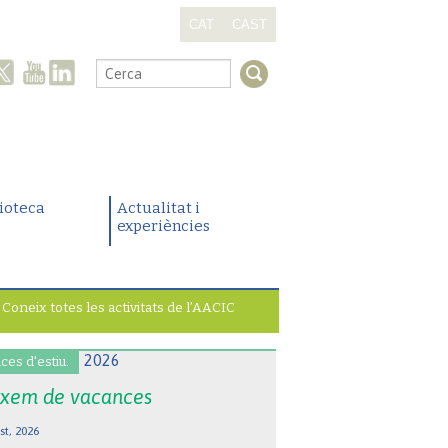
CAT
CAST
.
lioteca
Actualitat i
experiències
Coneix totes les activitats de l’AACIC
ces d'estiu.
xem de vacances
st, 2026