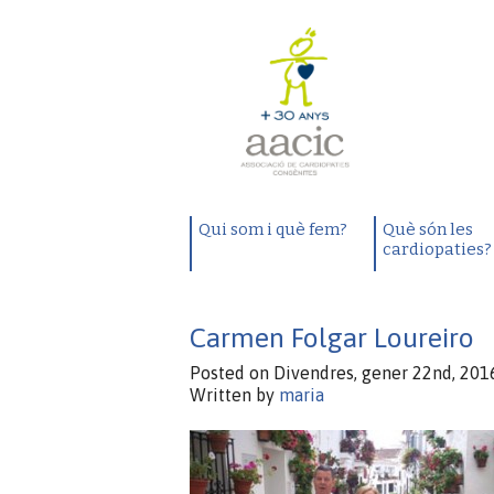
Qui som i què fem?
Què són les
cardiopaties?
Carmen Folgar Loureiro
Posted on Divendres, gener 22nd, 2016
Written by
maria