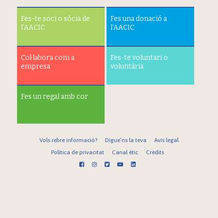
Fes-te soci o sòcia de
Fes una donació a
l’AACIC
l’AACIC
Col·labora com a
Fes-te voluntari o
empresa
voluntària
Fes un regal amb cor
Vols rebre informació?
Digue’ns la teva
Avís legal
Política de privacitat
Canal ètic
Crèdits