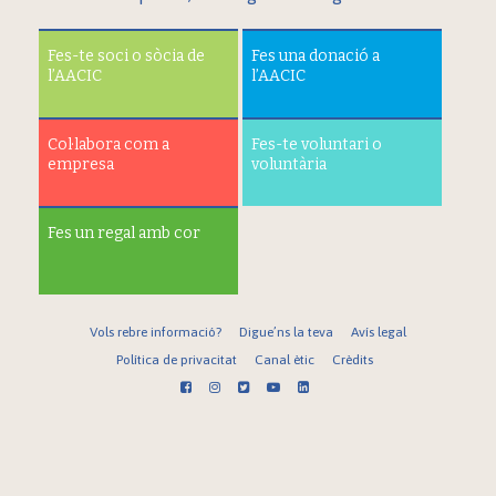
Fes-te soci o sòcia de
Fes una donació a
l’AACIC
l’AACIC
Col·labora com a
Fes-te voluntari o
empresa
voluntària
Fes un regal amb cor
Vols rebre informació?
Digue’ns la teva
Avís legal
Política de privacitat
Canal ètic
Crèdits